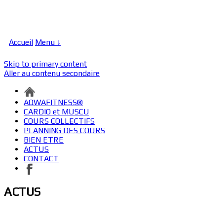
Accueil
Menu ↓
Skip to primary content
Aller au contenu secondaire
AQWAFITNESS®
CARDIO et MUSCU
COURS COLLECTIFS
PLANNING DES COURS
BIEN ETRE
ACTUS
CONTACT
ACTUS
le planning des cours auxquels vous avez accès à volonté