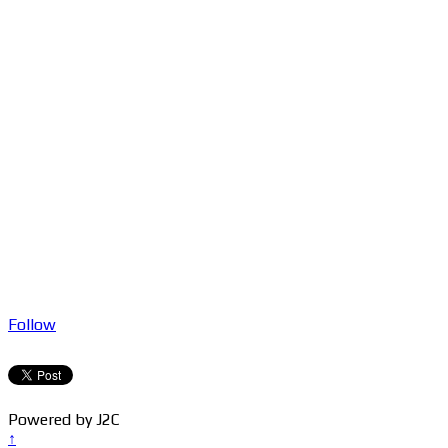
Laurent CoachAnnecy
,
Pascal Santerne
and 6 others like this
Dauphin Bigouden
Bjr p'tite question: y aura t-il d'autres
cessions programmées car je suis très intéressée 👍
(nouvelle adhérente) excellente initiative!!
7 months ago
Laurent CoachAnnecy
Merci a toutes les participantes et
participants 😉 A très vite !
12 months ago
Comment on Facebook
Follow
Powered by J2C
↑