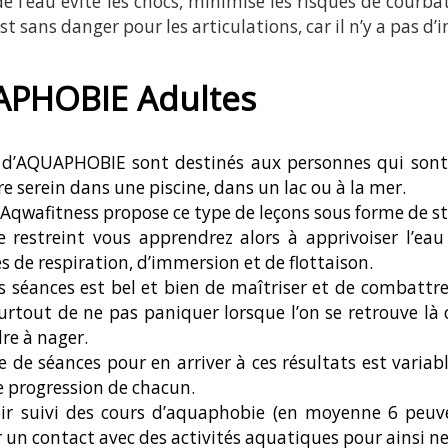
de l’eau évite les chocs, minimise les risques de courb
st sans danger pour les articulations, car il n’y a pas d’i
PHOBIE Adultes
 d’AQUAPHOBIE sont destinés aux personnes qui sont a
re serein dans une piscine, dans un lac ou à la mer.
Aqwafitness propose ce type de leçons sous forme de sta
 restreint vous apprendrez alors à apprivoiser l’ea
s de respiration, d’immersion et de flottaison.
s séances est bel et bien de maîtriser et de combattre
surtout de ne pas paniquer lorsque l’on se retrouve là 
re à nager.
 de séances pour en arriver à ces résultats est variab
 progression de chacun.
ir suivi des cours d’aquaphobie (en moyenne 6 peuve
 un contact avec des activités aquatiques pour ainsi ne 