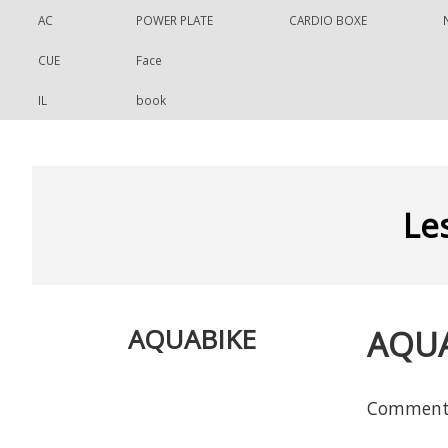
Skip to primary content
Aller au contenu secondaire
AC
POWER PLATE
CARDIO BOXE
CUE
Face
IL
book
Le
AQUABIKE
AQUA
Comment M