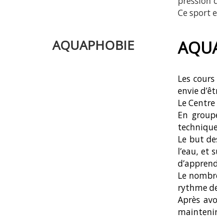
pression 
Ce sport e
AQUAPHOBIE
AQUA
Les cours
envie d’êt
Le Centre 
En groupe
technique
Le but de
l’eau, et 
d’apprend
Le nombre
rythme de
Après avo
maintenir