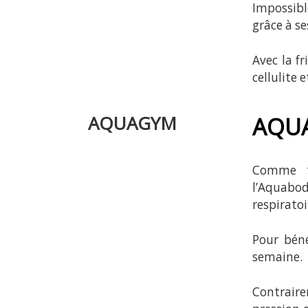
Impossibl
grâce à s
Avec la fr
cellulite e
AQUAGYM
AQU
Comme to
l’Aquabo
respiratoi
Pour bén
semaine.
Contraire